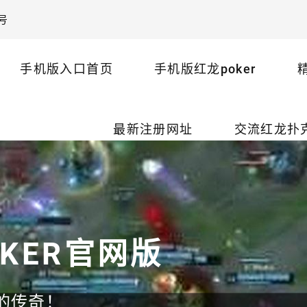
号
手机版入口首页
手机版红龙poker
最新注册网址
交流红龙扑克
KER官网版
的传奇！