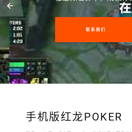
联系我们
手机版红龙POKER