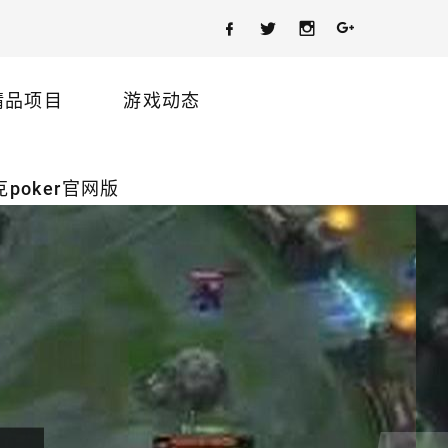
精品项目
游戏动态
poker官网版