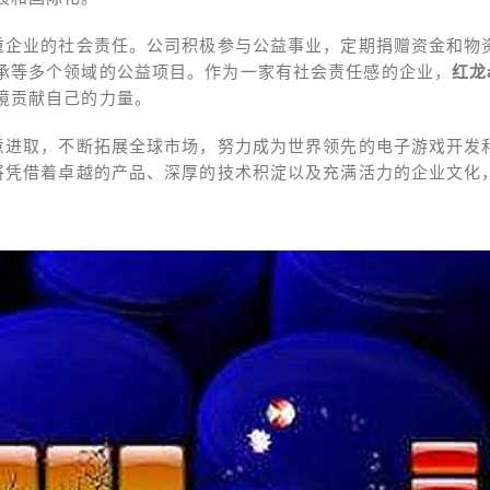
重企业的社会责任。公司积极参与公益事业，定期捐赠资金和物
承等多个领域的公益项目。作为一家有社会责任感的企业，
红龙
境贡献自己的力量。
意进取，不断拓展全球市场，努力成为世界领先的电子游戏开发
将凭借着卓越的产品、深厚的技术积淀以及充满活力的企业文化